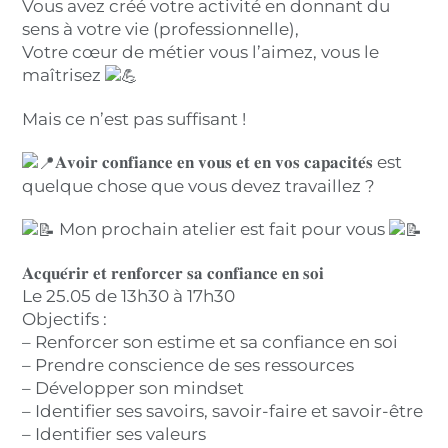
Vous avez créé votre activité en donnant du
sens à votre vie (professionnelle),
Votre cœur de métier vous l’aimez, vous le
maîtrisez
Mais ce n’est pas suffisant !
𝐀𝐯𝐨𝐢𝐫 𝐜𝐨𝐧𝐟𝐢𝐚𝐧𝐜𝐞 𝐞𝐧 𝐯𝐨𝐮𝐬 𝐞𝐭 𝐞𝐧 𝐯𝐨𝐬 𝐜𝐚𝐩𝐚𝐜𝐢𝐭𝐞́𝐬 est
quelque chose que vous devez travaillez ?
Mon prochain atelier est fait pour vous
𝐀𝐜𝐪𝐮𝐞́𝐫𝐢𝐫 𝐞𝐭 𝐫𝐞𝐧𝐟𝐨𝐫𝐜𝐞𝐫 𝐬𝐚 𝐜𝐨𝐧𝐟𝐢𝐚𝐧𝐜𝐞 𝐞𝐧 𝐬𝐨𝐢
Le 25.05 de 13h30 à 17h30
Objectifs :
– Renforcer son estime et sa confiance en soi
– Prendre conscience de ses ressources
– Développer son mindset
– Identifier ses savoirs, savoir-faire et savoir-être
– Identifier ses valeurs