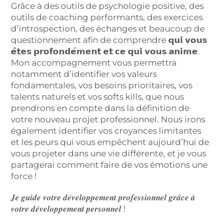
Grâce à des outils de psychologie positive, des
outils de coaching performants, des exercices
d’introspection, des échanges et beaucoup de
questionnement afin de comprendre 𝗾𝘂𝗶 𝘃𝗼𝘂𝘀
𝗲̂𝘁𝗲𝘀 𝗽𝗿𝗼𝗳𝗼𝗻𝗱𝗲́𝗺𝗲𝗻𝘁 𝗲𝘁 𝗰𝗲 𝗾𝘂𝗶 𝘃𝗼𝘂𝘀 𝗮𝗻𝗶𝗺𝗲.
Mon accompagnement vous permettra
notamment d’identifier vos valeurs
fondamentales, vos besoins prioritaires, vos
talents naturels et vos softs kills, que nous
prendrons en compte dans la définition de
votre nouveau projet professionnel. Nous irons
également identifier vos croyances limitantes
et les peurs qui vous empêchent aujourd’hui de
vous projeter dans une vie différente, et je vous
partagerai comment faire de vos émotions une
force !
𝑱𝒆 𝒈𝒖𝒊𝒅𝒆 𝒗𝒐𝒕𝒓𝒆 𝒅𝒆́𝒗𝒆𝒍𝒐𝒑𝒑𝒆𝒎𝒆𝒏𝒕 𝒑𝒓𝒐𝒇𝒆𝒔𝒔𝒊𝒐𝒏𝒏𝒆𝒍 𝒈𝒓𝒂̂𝒄𝒆 𝒂̀
𝒗𝒐𝒕𝒓𝒆 𝒅𝒆́𝒗𝒆𝒍𝒐𝒑𝒑𝒆𝒎𝒆𝒏𝒕 𝒑𝒆𝒓𝒔𝒐𝒏𝒏𝒆𝒍 !