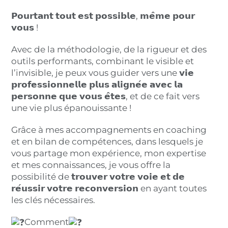
𝗣𝗼𝘂𝗿𝘁𝗮𝗻𝘁 𝘁𝗼𝘂𝘁 𝗲𝘀𝘁 𝗽𝗼𝘀𝘀𝗶𝗯𝗹𝗲, 𝗺𝗲̂𝗺𝗲 𝗽𝗼𝘂𝗿
𝘃𝗼𝘂𝘀 !
Avec de la méthodologie, de la rigueur et des
outils performants, combinant le visible et
l’invisible, je peux vous guider vers une 𝘃𝗶𝗲
𝗽𝗿𝗼𝗳𝗲𝘀𝘀𝗶𝗼𝗻𝗻𝗲𝗹𝗹𝗲 𝗽𝗹𝘂𝘀 𝗮𝗹𝗶𝗴𝗻𝗲́𝗲 𝗮𝘃𝗲𝗰 𝗹𝗮
𝗽𝗲𝗿𝘀𝗼𝗻𝗻𝗲 𝗾𝘂𝗲 𝘃𝗼𝘂𝘀 𝗲̂𝘁𝗲𝘀, et de ce fait vers
une vie plus épanouissante !
Grâce à mes accompagnements en coaching
et en bilan de compétences, dans lesquels je
vous partage mon expérience, mon expertise
et mes connaissances, je vous offre la
possibilité de 𝘁𝗿𝗼𝘂𝘃𝗲𝗿 𝘃𝗼𝘁𝗿𝗲 𝘃𝗼𝗶𝗲 𝗲𝘁 𝗱𝗲
𝗿𝗲́𝘂𝘀𝘀𝗶𝗿 𝘃𝗼𝘁𝗿𝗲 𝗿𝗲𝗰𝗼𝗻𝘃𝗲𝗿𝘀𝗶𝗼𝗻 en ayant toutes
les clés nécessaires.
Comment