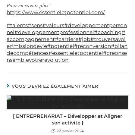
𝑃𝑜𝑢𝑟 𝑒𝑛 𝑠𝑎𝑣𝑜𝑖𝑟 𝑝𝑙𝑢𝑠 :
https://www.essentieletpotentiel.com/
#talents
#sens
#valeurs
#developpementperson
nel
#developpementprofessionnel
#coaching
#
accompagnement
#carriere
#job
#trouversavoi
e
#missiondevie
#potentiel
#reconversion
#bilan
decompétences
#essentieletpotentiel
#creonse
nsemblevotrerevolution
VOUS DEVRIEZ ÉGALEMENT AIMER
[ ENTREPRENARIAT – Développer et Aligner
son activité ]
22 janvier 2024