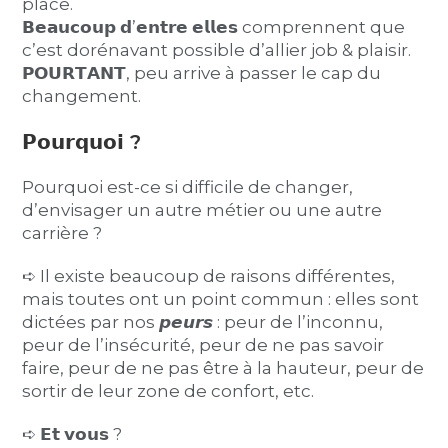
place.
𝗕𝗲𝗮𝘂𝗰𝗼𝘂𝗽 𝗱’𝗲𝗻𝘁𝗿𝗲 𝗲𝗹𝗹𝗲𝘀 comprennent que
c’est dorénavant possible d’allier job & plaisir.
𝗣𝗢𝗨𝗥𝗧𝗔𝗡𝗧, peu arrive à passer le cap du
changement.
𝗣𝗼𝘂𝗿𝗾𝘂𝗼𝗶 ?
Pourquoi est-ce si difficile de changer,
d’envisager un autre métier ou une autre
carrière ?
➪ Il existe beaucoup de raisons différentes,
mais toutes ont un point commun : elles sont
dictées par nos 𝙥𝙚𝙪𝙧𝙨 : peur de l’inconnu,
peur de l’insécurité, peur de ne pas savoir
faire, peur de ne pas être à la hauteur, peur de
sortir de leur zone de confort, etc.
➪ 𝗘𝘁 𝘃𝗼𝘂𝘀 ?