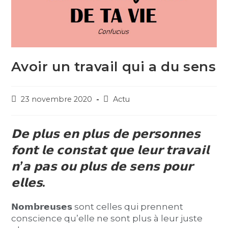
Avoir un travail qui a du sens
23 novembre 2020
Actu
𝗗𝗲 𝗽𝗹𝘂𝘀 𝗲𝗻 𝗽𝗹𝘂𝘀 𝗱𝗲 𝗽𝗲𝗿𝘀𝗼𝗻𝗻𝗲𝘀
𝗳𝗼𝗻𝘁 𝗹𝗲 𝗰𝗼𝗻𝘀𝘁𝗮𝘁 𝗾𝘂𝗲 𝗹𝗲𝘂𝗿 𝘁𝗿𝗮𝘃𝗮𝗶𝗹
𝗻’𝗮 𝗽𝗮𝘀 𝗼𝘂 𝗽𝗹𝘂𝘀 𝗱𝗲 𝘀𝗲𝗻𝘀 𝗽𝗼𝘂𝗿
𝗲𝗹𝗹𝗲𝘀.
𝗡𝗼𝗺𝗯𝗿𝗲𝘂𝘀𝗲𝘀 sont celles qui prennent
conscience qu’elle ne sont plus à leur juste