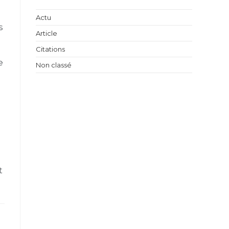
Actu
s
Article
Citations
e
Non classé
t