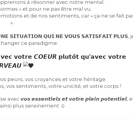
 apprenons à résonner avec notre mental.
ormes » et pour ne pas être mal vu.
otions et de nos sentiments, car « ça ne se fait pa
».
𝗜𝗧𝗨𝗔𝗧𝗜𝗢𝗡 𝗤𝗨𝗜 𝗡𝗘 𝗩𝗢𝗨𝗦 𝗦𝗔𝗧𝗜𝗦𝗙𝗔𝗜𝗧 𝗣𝗟𝗨𝗦, j
 changer ce paradigme :
 𝗮𝘃𝗲𝗰 𝘃𝗼𝘁𝗿𝗲 𝘾𝙊𝙀𝙐𝙍 𝗽𝗹𝘂𝘁𝗼̂𝘁 𝗾𝘂’𝗮𝘃𝗲𝗰 𝘃𝗼𝘁𝗿𝗲
𝙍𝙑𝙀𝘼𝙐
vos peurs, vos croyances et votre héritage.
, vos sentiments, votre unicité, et votre corps !
𝙚𝙨𝙨𝙚𝙣𝙩𝙞𝙚𝙡𝙨 𝙚𝙩 𝙫𝙤𝙩𝙧𝙚 𝙥𝙡𝙚𝙞𝙣 𝙥𝙤𝙩𝙚𝙣𝙩𝙞𝙚𝙡, e
ainsi plus sereinement ☺︎︎