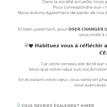
Dans la société actuelle, nous
Pour correspondre aux « n
Nous évitons également de parler de nos ém
Et bien justement, pour 𝗢𝗦𝗘𝗥 𝗖𝗛𝗔𝗡𝗚𝗘𝗥 𝗨𝗡𝗘 
vous invite à
𝗛𝗮𝗯𝗶𝘁𝘂𝗲𝘇 𝘃𝗼𝘂𝘀 𝗮̀ 𝗿𝗲́𝗳𝗹𝗲́𝗰𝗵𝗶𝗿
𝘾𝙀
Car votre cerveau est dicté par 
Alors que votre cœur suit vos émotions
En écoutant votre cœur, vous serez en phase avec 𝙫𝙤𝙨 
vous avancerez 
VOUS DEVRIEZ ÉGALEMENT AIMER