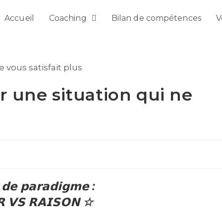
Accueil
Coaching
Bilan de compétences
V
 une situation qui ne
 𝗱𝗲 𝗽𝗮𝗿𝗮𝗱𝗶𝗴𝗺𝗲 :
 𝗩𝗦 𝗥𝗔𝗜𝗦𝗢𝗡 ☆