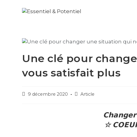
Une clé pour changer
vous satisfait plus
9 décembre 2020
Article
𝗖𝗵𝗮𝗻𝗴𝗲𝗿
☆ 𝗖𝗢𝗘𝗨