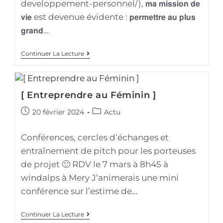
developpement-personnel/), 𝗺𝗮 𝗺𝗶𝘀𝘀𝗶𝗼𝗻 𝗱𝗲
𝘃𝗶𝗲 est devenue évidente : 𝗽𝗲𝗿𝗺𝗲𝘁𝘁𝗿𝗲 𝗮𝘂 𝗽𝗹𝘂𝘀
𝗴𝗿𝗮𝗻𝗱…
Continuer La Lecture
[ Entreprendre au Féminin ]
20 février 2024
Actu
Conférences, cercles d’échanges et
entraînement de pitch pour les porteuses
de projet 🙂 RDV le 7 mars à 8h45 à
windalps à Mery J’animerais une mini
conférence sur l’estime de…
Continuer La Lecture