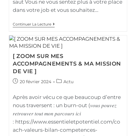
saut Vous ne vous sentez plus à votre place
dans votre job et vous souhaitez…
Continuer La Lecture
[ ZOOM SUR MES
ACCOMPAGNEMENTS & MA MISSION
DE VIE ]
20 février 2024
Actu
Après avoir vécu ce que beaucoup d’entre
nous traversent : un burn-out (𝑣𝑜𝑢𝑠 𝑝𝑜𝑢𝑣𝑒𝑧
𝑟𝑒𝑡𝑟𝑜𝑢𝑣𝑒𝑟 𝑡𝑜𝑢𝑡 𝑚𝑜𝑛 𝑝𝑎𝑟𝑐𝑜𝑢𝑟𝑠 𝑖𝑐𝑖
: https://www.essentieletpotentiel.com/co
ach-valeurs-bilan-competences-